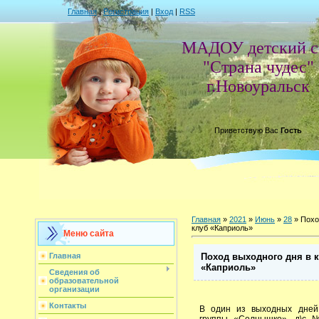
Главная
|
Регистрация
|
Вход
|
RSS
МАДОУ детский с
"Страна чудес"
г.Новоуральск
Приветствую Вас
Гость
Главная
»
2021
»
Июнь
»
28
» Похо
клуб «Каприоль»
Меню сайта
Поход выходного дня в 
Главная
«Каприоль»
Сведения об
образовательной
организации
Контакты
В один из выходных дней
группы «Солнышко», д\с 