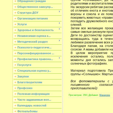
Обращения граждан
родителями и воспитателям
На экскурсии ребятам расск
Общественное самоупр...
об отличиях енота и енотов
Структура ДОУ
вороны и сокола и их появ
покормить животных «правил
Организация питания
погладить дружелюбного ен
Услуги
оленей.
Затем все желающие прокат
Здоровье и безопасность
самые смелые рискнули прое
Дети по достоинству оцени
Независимая оценка к...
возвращаясь туда в течен
Методический раздел
любимое развлечение всех р
Благодаря папам, на стол
Психолого-педагогиче...
сосиски. А мамы добавили на
В целом мероприятие п
Персонифицированное ...
исключения остались по
Профилактика правона...
моменты дня остались зап
солнечных фотографиях.
Госуслуги
Материал подготовила Пре
Специальная оценка у...
группы «Солнышко»: Мартын
Закупки
Все фотоматериалы с 
Благотворителям
письменного соглас
представителей)
Профсоюз
Полезная информация
Просмотров
: 356 |
Добавил
:
Макарова
Часто задаваемые воп...
Календарь новостей
Фотоальбомы