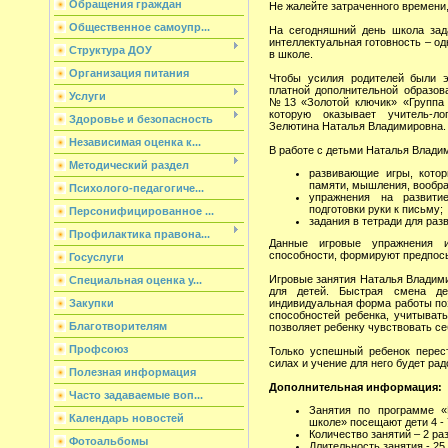
Обращения граждан
Не жалейте затраченного времени,
Общественное самоупр...
На сегодняшний день школа зад
интеллектуальная готовность – о
Структура ДОУ
в школе.
Организация питания
Чтобы усилия родителей были 
платной дополнительной образова
Услуги
№13 «Золотой ключик» «Группа р
которую оказывает учитель-ло
Здоровье и безопасность
Зелютина Наталья Владимировна.
Независимая оценка к...
В работе с детьми Наталья Влади
Методический раздел
развивающие игры, кото
памяти, мышления, вообр
Психолого-педагогиче...
упражнения на развити
подготовки руки к письму;
Персонифицированное ...
задания в тетради для раз
Профилактика правона...
Данные игровые упражнения и
способности, формируют предпосы
Госуслуги
Игровые занятия Наталья Владими
Специальная оценка у...
для детей. Быстрая смена де
Закупки
индивидуальная форма работы поз
способностей ребенка, учитывать
Благотворителям
позволяет ребенку чувствовать с
Профсоюз
Только успешный ребенок перес
силах и учение для него будет рад
Полезная информация
Дополнительная информация:
Часто задаваемые воп...
Занятия по программе «
Календарь новостей
школе» посещают дети 4 - 
Количество занятий – 2 раз
Фотоальбомы
Длительность занятия - 25 