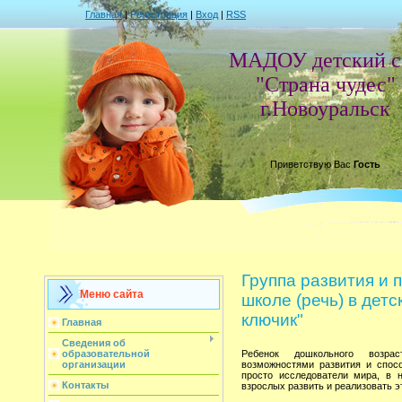
Главная
|
Регистрация
|
Вход
|
RSS
МАДОУ детский с
"Страна чудес"
г.Новоуральск
Приветствую Вас
Гость
Группа развития и п
Меню сайта
школе (речь) в дет
ключик"
Главная
Сведения об
образовательной
Ребенок дошкольного возра
организации
возможностями развития и спосо
просто исследователи мира, в н
Контакты
взрослых развить и реализовать э