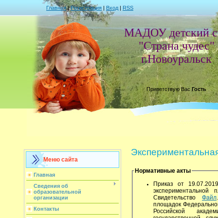
Главная
|
Регистрация
|
Вход
|
RSS
МАДОУ детский с
"Страна чудес"
г.Новоуральск
Приветствую Вас
Гость
Экспериментальна
Меню сайта
Нормативные акты
Главная
Приказ от 19.07.20
Сведения об
экспериментальной
образовательной
Свидетельство
Файл
организации
площадок Федеральног
Контакты
Российской акаде
государственной сл