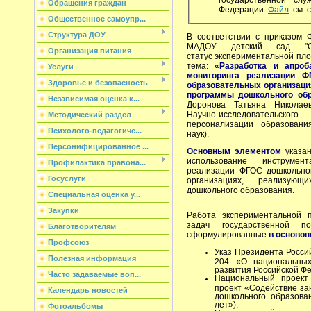
Обращения граждан
Федерации.
Файл
. см. 
Общественное самоупр...
Структура ДОУ
В соответствии с приказом 
МАДОУ детский сад "С
Организация питания
статус экспериментальной п
тема:
«Разработка и апроб
Услуги
мониторинга реализации Ф
Здоровье и безопасность
образовательных организаци
программы дошкольного обр
Независимая оценка к...
Доронова Татьяна Николае
Научно-исследовательс
Методический раздел
персонализации образования
Психолого-педагогиче...
наук).
Персонифицированное ...
Основным элементом
указан
использование инструмен
Профилактика правона...
реализации ФГОС дошкольног
Госуслуги
организациях, реализующ
дошкольного образования.
Специальная оценка у...
Закупки
Работа экспериментальной 
задач государственной п
Благотворителям
сформулированные
в осново
Профсоюз
Указ Президента Росси
Полезная информация
204 «О национальных
развития Российской Фе
Часто задаваемые воп...
Национальный проект
проект «Содействие за
Календарь новостей
дошкольного образова
лет»);
Фотоальбомы