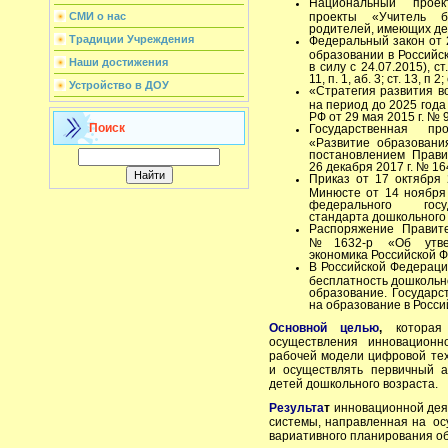
Национальный проек
проекты «Учитель б
СМИ о нас
родителей, имеющих дет
Традиции Учреждения
Федеральный закон от 
образовании в Российск
Наши достижения
в силу с 24.07.2015), ст.4
11, п. 1, аб. 3; ст. 13, п 2;
Устройство в ДОУ
«Стратегия развития в
на период до 2025 года
РФ от 29 мая 2015 г. № 9
Поиск
Государственная пр
«Развитие образовани
постановлением Прави
26 декабря 2017 г. № 16
Приказ от 17 октября 
Минюсте от 14 ноября
федерального госуд
стандарта дошкольного
Распоряжение Правит
№1632-р «Об утве
экономика Российской 
В Российской Федераци
бесплатность дошкольно
образование. Государс
на образование в Росси
Основной целью
,
которая 
осуществления инновационно
рабочей модели цифровой те
и осуществлять первичный а
детей дошкольного возраста.
Результа
т
инновационной дея
системы, направленная на ос
вариативного планирования о