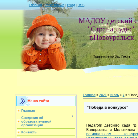
Главная
|
Регистрация
|
Вход
|
RSS
МАДОУ детский с
"Страна чудес"
г.Новоуральск
Приветствую Вас
Гость
Главная
»
2021
»
Июль
»
7
» "Побе
Меню сайта
"Победа в конкурсе"
Главная
Сведения об
образовательной
Педагоги детского сада №
организации
Валерьевна и Мельникова 
Контакты
региональном конкурсе