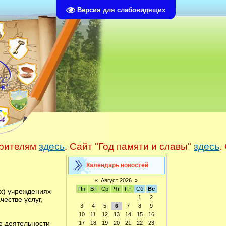
Версия для слабовидящих
телям
здесь
. Сайт "Год памяти и славы"
здесь
. Са
Календарь новостей
«
Август 2026
»
Пн
Вт
Ср
Чт
Пт
Сб
Вс
х) учреждениях
1
2
естве услуг,
3
4
5
6
7
8
9
10
11
12
13
14
15
16
е деятельности
17
18
19
20
21
22
23