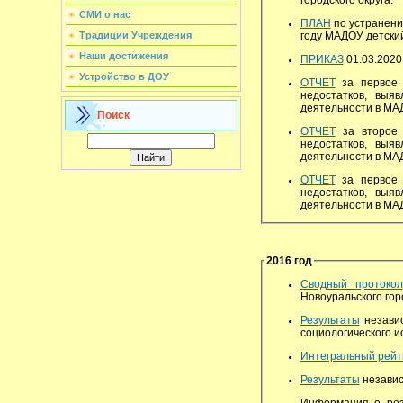
СМИ о нас
ПЛАН
по устранени
году МАДОУ детский 
Традиции Учреждения
Наши достижения
ПРИКАЗ
01.03.2020
Устройство в ДОУ
ОТЧЕТ
за первое 
недостатков, выя
деятельности в МА
Поиск
ОТЧЕТ
за второе 
недостатков, выя
деятельности в МА
ОТЧЕТ
за первое 
недостатков, выя
деятельности в МА
2016 год
Сводный протокол
Новоуральского горо
Результаты
независ
социологического и
Интегральный рейт
Результаты
независи