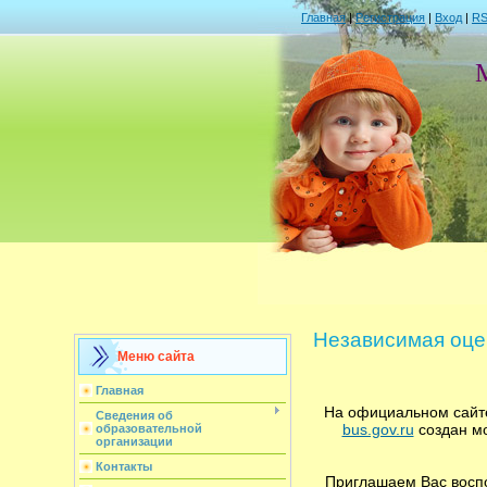
Главная
|
Регистрация
|
Вход
|
R
Независимая оце
Меню сайта
Главная
На официальном сайт
Сведения об
bus.gov.ru
создан мо
образовательной
организации
Контакты
Приглашаем Вас воспо