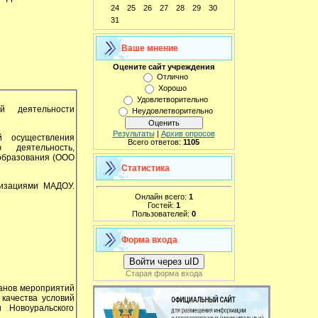
24
25
26
27
28
29
30
31
Ваше мнение
Оцените сайт учреждения
Отлично
Хорошо
Удовлетворительно
й деятельности
Неудовлетворительно
Результаты
|
Архив опросов
й осуществления
Всего ответов:
1105
 деятельность,
образования (ООО
Статистика
низациями МАДОУ.
Онлайн всего:
1
Гостей:
1
Пользователей:
0
Форма входа
Войти через uID
Старая форма входа
анов мероприятий
 качества условий
 Новоуральского