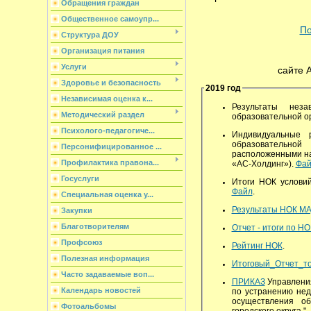
Обращения граждан
Общественное самоупр...
По
Структура ДОУ
Организация питания
Услуги
сайте 
Здоровье и безопасность
2019 год
Независимая оценка к...
Результаты неза
Методический раздел
образовательной о
Психолого-педагогиче...
Индивидуальные 
образовательной
Персонифицированное ...
расположенными на
Профилактика правона...
«АС-Холдинг»).
Фай
Госуслуги
Итоги НОК услови
Файл
.
Специальная оценка у...
Результаты НОК М
Закупки
Благотворителям
Отчет - итоги по НО
Профсоюз
Рейтинг НОК
.
Полезная информация
Итоговый_Отчет_то
Часто задаваемые воп...
ПРИКАЗ
Управления
Календарь новостей
по устранению нед
осуществления о
Фотоальбомы
городского округа."