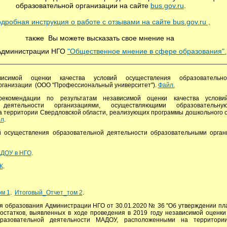
образовательной организации на сайте
bus.gov.ru
.
дробная инструкция о работе с отзывами на сайте bus.gov.ru ,
также Вы можете высказать свое мнение на
Администрации НГО
"Общественное мнение в сфере образования".
висимой оценки качества условий осуществления образовательно
рганизации (ООО "Профессиональный университет").
Файл.
рекомендации по результатам независимой оценки качества услови
 деятельности организациями, осуществляющими образовательную
 территории Свердловской области, реализующих программы дошкольного 
л
.
й осуществления образовательной деятельности образовательными орга
АДОУ в НГО
.
К
.
м 1
.
Итоговый_Отчет_том 2
.
 образования Администрации НГО от 30.01.2020 № 36 "Об утверждении пл
остатков, выявленных в ходе проведения в 2019 году независимой оценки
бразовательной деятельности МАДОУ, расположенными на территории