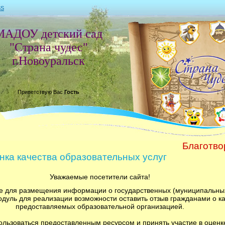
SS
МАДОУ детский сад
"Страна чудес"
г.Новоуральск
Приветствую Вас
Гость
Благотвори
нка качества образовательных услуг
Уважаемые посетители сайта!
е для размещения информации о государственных (муниципальны
дуль для реализации возможности оставить отзыв гражданами о кач
предоставляемых образовательной организацией.
льзоваться предоставленным ресурсом и принять участие в оценк